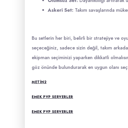
Ölümsüz Set:
Dayanıklılığı artırarak
Askeri Set:
Takım savaşlarında müke
Bu setlerin her biri, belirli bir stratejiye ve o
seçeceğiniz, sadece sizin değil, takım arkadaş
ekipman seçiminizi yaparken dikkatli olmalısı
göz önünde bulundurarak en uygun olanı seçme
METIN2
EMEK PVP SERVERLER
EMEK PVP SERVERLER