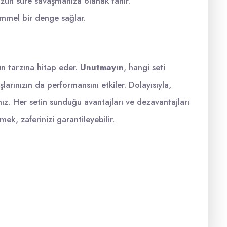
 uzun süre savaşmanıza olanak tanır.
mmel bir denge sağlar.
yun tarzına hitap eder.
Unutmayın
, hangi seti
larınızın da performansını etkiler. Dolayısıyla,
nız. Her setin sunduğu avantajları ve dezavantajları
k, zaferinizi garantileyebilir.