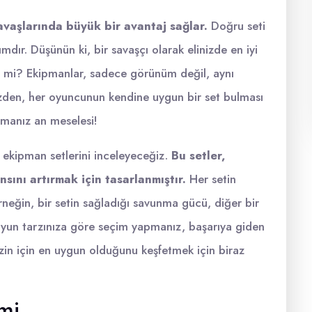
vaşlarında büyük bir avantaj sağlar.
Doğru seti
ımdır. Düşünün ki, bir savaşçı olarak elinizde en iyi
eğil mi? Ekipmanlar, sadece görünüm değil, aynı
üzden, her oyuncunun kendine uygun bir set bulması
almanız an meselesi!
iyi ekipman setlerini inceleyeceğiz.
Bu setler,
ını artırmak için tasarlanmıştır.
Her setin
Örneğin, bir setin sağladığı savunma gücü, diğer bir
 Oyun tarzınıza göre seçim yapmanız, başarıya giden
izin için en uygun olduğunu keşfetmek için biraz
mi