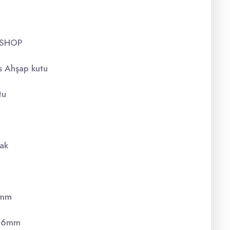
EESHOP
s Ahşap kutu
tu
ak
.7mm
– 6mm