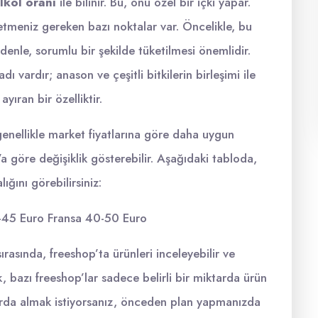
lkol oranı
ile bilinir. Bu, onu özel bir içki yapar.
tmeniz gereken bazı noktalar var. Öncelikle, bu
denle, sorumlu bir şekilde tüketilmesi önemlidir.
 vardır; anason ve çeşitli bitkilerin birleşimi ile
ayıran bir özelliktir.
ı genellikle market fiyatlarına göre daha uygun
’a göre değişiklik gösterebilir. Aşağıdaki tabloda,
ğını görebilirsiniz:
-45 Euro Fransa 40-50 Euro
ırasında, freeshop’ta ürünleri inceleyebilir ve
k, bazı freeshop’lar sadece belirli bir miktarda ürün
ktarda almak istiyorsanız, önceden plan yapmanızda