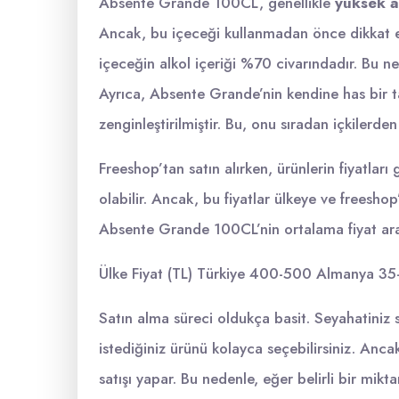
Absente Grande 100CL, genellikle
yüksek a
Ancak, bu içeceği kullanmadan önce dikkat e
içeceğin alkol içeriği %70 civarındadır. Bu ne
Ayrıca, Absente Grande’nin kendine has bir tadı
zenginleştirilmiştir. Bu, onu sıradan içkilerden 
Freeshop’tan satın alırken, ürünlerin fiyatlar
olabilir. Ancak, bu fiyatlar ülkeye ve freeshop
Absente Grande 100CL’nin ortalama fiyat aralı
Ülke Fiyat (TL) Türkiye 400-500 Almanya 35
Satın alma süreci oldukça basit. Seyahatiniz s
istediğiniz ürünü kolayca seçebilirsiniz. Anca
satışı yapar. Bu nedenle, eğer belirli bir mi